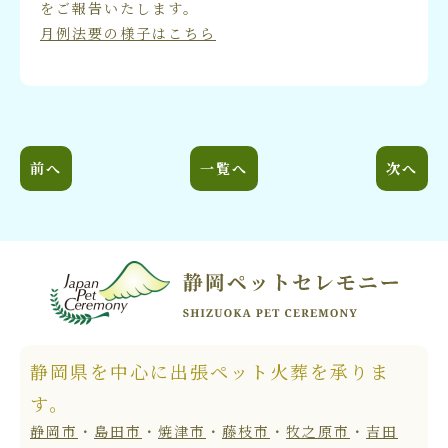
をご報告いたします。
月例法要の様子はこちら
前へ
一覧へ
次へ
静岡県を中心に出張ペット火葬を承りま
す。
静岡市
・
島田市
・
焼津市
・
藤枝市
・
牧之原市
・
吉田