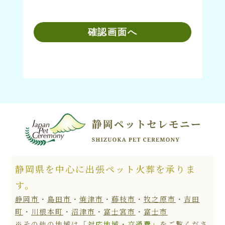
確認画面へ
静岡県を中心に出張ペット火葬を承りま
す。
静岡市
・
島田市
・
焼津市
・
藤枝市
・
牧之原市
・
吉田
町
・
川根本町
・
沼津市
・
富士宮市
・
富士市
※その他の地域は
「対応地域・交通費」
をご覧くださ